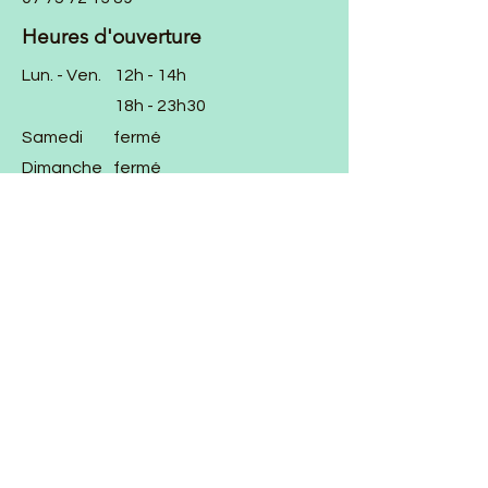
Heures d'ouverture
Lun. - Ven.
12h - 14h
18h - 23h30
Samedi
fermé
Dimanche
fermé
wepetterzi@gmail.com
chez_francois_clichy